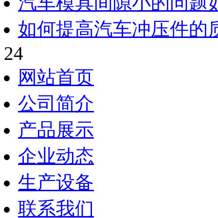
汽车模具间隙小的问题
如何提高汽车冲压件的
24
网站首页
公司简介
产品展示
企业动态
生产设备
联系我们