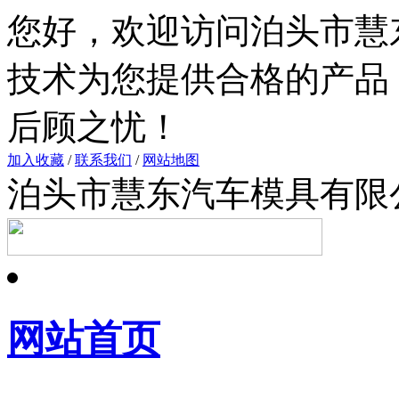
您好，欢迎访问泊头市慧
技术为您提供合格的产品
后顾之忧！
加入收藏
/
联系我们
/
网站地图
泊头市慧东汽车模具有限
网站首页